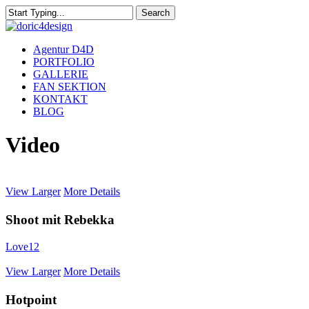
Skip
Search
to
Close
main
Search
content
Menu
Agentur D4D
PORTFOLIO
GALLERIE
FAN SEKTION
KONTAKT
BLOG
Video
View Larger
More Details
Shoot mit Rebekka
Love
12
View Larger
More Details
Hotpoint