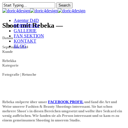
Skip
Search
to
Close
main
Search
content
Menu
Agentur D4D
Shoot mit Rebeka —
PORTFOLIO
GALLERIE
FAN SEKTION
Datum
KONTAKT
BLOG
September 2014
Kunde
Rebekka
Kategorie
Fotografie | Retusche
Rebeka stolperte über unser
FACEBOOK PROFIL
und fand die Art und
Weise unserer Fashion & Beauty Shootings interessant. Sie hat schon
mehrere Shoot´s in diesen Bereichen umgesetzt und wollte ihre Sedcard ein
wenig auffrischen. Wir fanden sie als Person interessant und so kam es zu
einem gemeinsamen Shooting in unserem Studio.