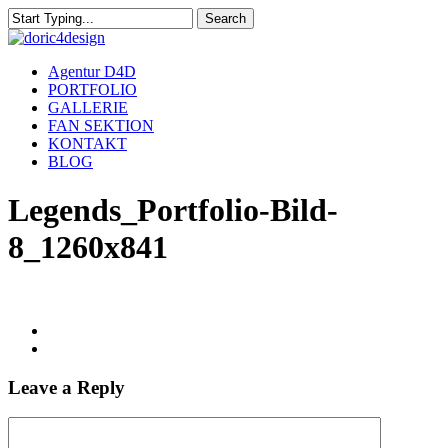
Skip
Search
to
Close
main
Search
content
Menu
Agentur D4D
PORTFOLIO
GALLERIE
FAN SEKTION
KONTAKT
BLOG
Legends_Portfolio-Bild-
8_1260x841
Leave a Reply