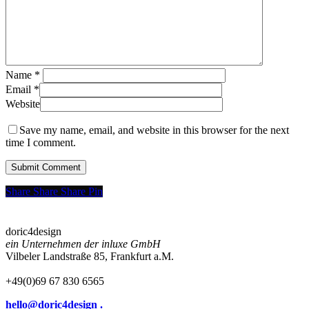
Name
*
Email
*
Website
Save my name, email, and website in this browser for the next
time I comment.
Share
Share
Share
Share
Pin
doric4design
ein Unternehmen der inluxe GmbH
Vilbeler Landstraße 85, Frankfurt a.M.
+49(0)69 67 830 6565
hello@doric4design .