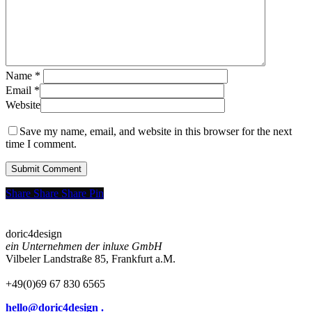
Name
*
Email
*
Website
Save my name, email, and website in this browser for the next
time I comment.
Share
Share
Share
Share
Pin
doric4design
ein Unternehmen der inluxe GmbH
Vilbeler Landstraße 85, Frankfurt a.M.
+49(0)69 67 830 6565
hello@doric4design .