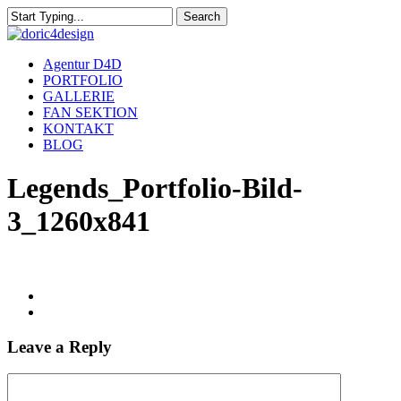
Skip
Search
to
Close
main
Search
content
Menu
Agentur D4D
PORTFOLIO
GALLERIE
FAN SEKTION
KONTAKT
BLOG
Legends_Portfolio-Bild-
3_1260x841
Leave a Reply