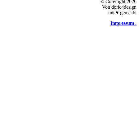
©
Copyright 2026
Von doric4design
mit
♥
gemacht
Impressum .