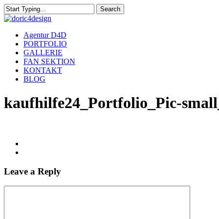
Skip
Search
to
Close
main
Search
content
Menu
Agentur D4D
PORTFOLIO
GALLERIE
FAN SEKTION
KONTAKT
BLOG
kaufhilfe24_Portfolio_Pic-smal
Leave a Reply