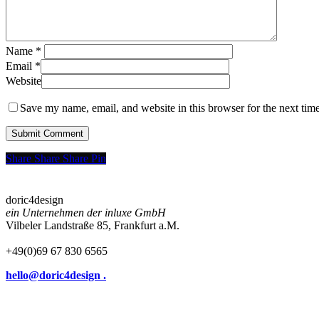
Name
*
Email
*
Website
Save my name, email, and website in this browser for the next tim
Share
Share
Share
Share
Pin
doric4design
ein Unternehmen der inluxe GmbH
Vilbeler Landstraße 85, Frankfurt a.M.
+49(0)69 67 830 6565
hello@doric4design .