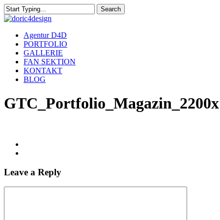
Skip
Search
to
Close
main
Search
content
Menu
Agentur D4D
PORTFOLIO
GALLERIE
FAN SEKTION
KONTAKT
BLOG
GTC_Portfolio_Magazin_2200x
Leave a Reply