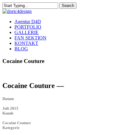
Skip
Search
to
Close
main
Search
content
Menu
Agentur D4D
PORTFOLIO
GALLERIE
FAN SEKTION
KONTAKT
BLOG
Cocaine Couture
Cocaine Couture —
Datum
Juli 2015
Kunde
Cocaine Couture
Kategorie