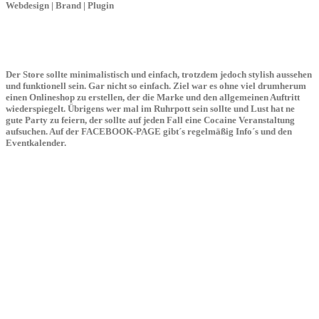
Webdesign | Brand | Plugin
Der Store sollte minimalistisch und einfach, trotzdem jedoch stylish aussehen
und funktionell sein. Gar nicht so einfach. Ziel war es ohne viel drumherum
einen Onlineshop zu erstellen, der die Marke und den allgemeinen Auftritt
wiederspiegelt. Übrigens wer mal im Ruhrpott sein sollte und Lust hat ne
gute Party zu feiern, der sollte auf jeden Fall eine Cocaine Veranstaltung
aufsuchen. Auf der FACEBOOK-PAGE gibt´s regelmäßig Info´s und den
Eventkalender.