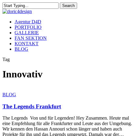
Skip
Search
to
Close
main
Search
content
Menu
Agentur D4D
PORTFOLIO
GALLERIE
FAN SEKTION
KONTAKT
BLOG
Tag
Innovativ
The
BLOG
Legends
Frankfurt
The Legends Frankfurt
The Legends Von und für Legenden! Hey Zusammen. Heute mal
eine Empfehlung für alle Frankfurter und Leute aus der Umgebung.
Wir kennen den Hassan Annouri schon länger und haben auch
Projekte für ihn und das Legends umgesetzt. Damals war der…