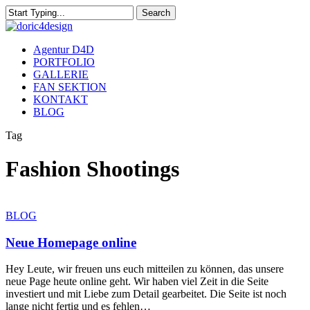
Skip
Search
to
Close
main
Search
content
Menu
Agentur D4D
PORTFOLIO
GALLERIE
FAN SEKTION
KONTAKT
BLOG
Tag
Fashion Shootings
Neue
BLOG
Homepage
online
Neue Homepage online
Hey Leute, wir freuen uns euch mitteilen zu können, das unsere
neue Page heute online geht. Wir haben viel Zeit in die Seite
investiert und mit Liebe zum Detail gearbeitet. Die Seite ist noch
lange nicht fertig und es fehlen…