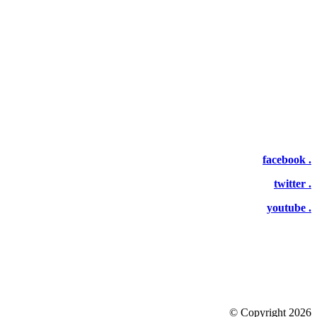
facebook .
twitter .
youtube .
©
Copyright 2026