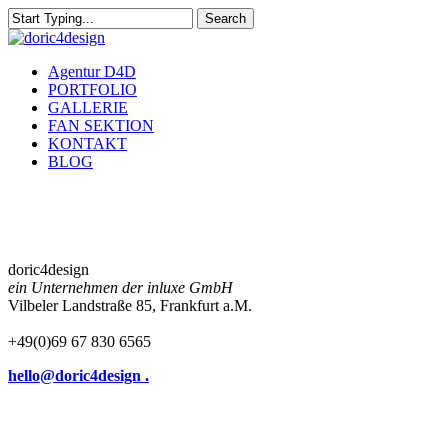
Skip
Search
to
Close
main
Search
content
Menu
Agentur D4D
PORTFOLIO
GALLERIE
FAN SEKTION
KONTAKT
BLOG
doric4design
ein Unternehmen der inluxe GmbH
Vilbeler Landstraße 85, Frankfurt a.M.
+49(0)69 67 830 6565
hello@doric4design .