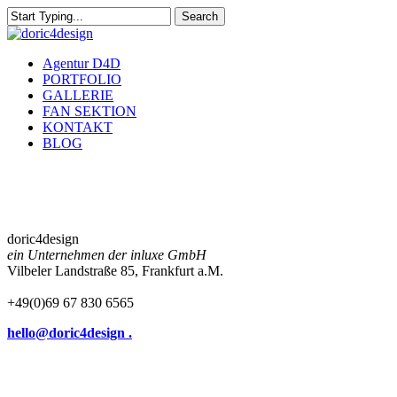
Skip
Search
to
Close
main
Search
content
Menu
Agentur D4D
PORTFOLIO
GALLERIE
FAN SEKTION
KONTAKT
BLOG
doric4design
ein Unternehmen der inluxe GmbH
Vilbeler Landstraße 85, Frankfurt a.M.
+49(0)69 67 830 6565
hello@doric4design .