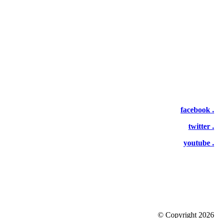
facebook .
twitter .
youtube .
©
Copyright 2026